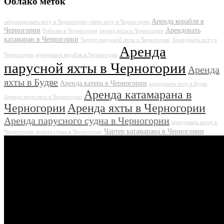
Облако меток
Аренда корабля в
забронировать яхту в Черногории
снять яхту в Черногории
Черногории
Арендовать
Рыбалка в Черногории
чартер яхты в Черногории
катамаран в Черногории
Чартер парусной яхты в Черногории
Арендовать яхту в
Аренда
Черногории
арендовать корабль в Черногории
парусной яхты в Черногории
Аренда
яхты в Будве
Аренда катера в Черногории
арендовать яхту в Будве
Аренда катамарана в
Аренда вертолета в Черногории
Черногории
Аренда яхты в Черногории
Аренда парусного судна в Черногории
арендовать катер в
Чартер катамарана в Черногории
Черногории
аренда судна в Черногории