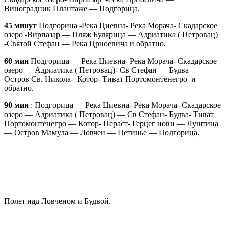
Виноградник Плантаже — Подгорица.
45 минут
Подгорица -Река Циевна- Река Морача- Скадарское
озеро -Вирпазар — Пляж Булярица — Адриатика ( Петровац)
-Святой Стефан — Река Црноевича и обратно.
60 мин
Подгорица — Река Циевна- Река Морача- Скадарское
озеро — Адриатика ( Петровац)- Св Стефан — Будва —
Остров Св. Никола- Котор- Тиват Портомонтенегро и
обратно.
90 мин
: Подгорица — Река Циевна- Река Морача- Скадарское
озеро — Адриатика ( Петровац) — Св Стефан- Будва- Тиват
Портомонтенегро — Котор- Пераст- Герцег нови — Луштица
— Остров Мамула — Ловчен — Цетинье — Подгорица.
Полет над Ловченом и Будвой.