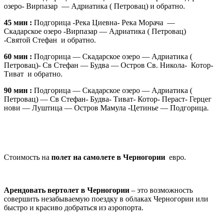
озеро- Вирпазар — Адриатика ( Петровац) и обратно.
45 мин :
Подгорица -Река Циевна- Река Морача —
Скадарское озеро -Вирпазар — Адриатика ( Петровац)
-Святой Стефан и обратно.
60 мин :
Подгорица — Скадарское озеро — Адриатика (
Петровац)- Св Стефан — Будва — Остров Св. Никола- Котор-
Тиват и обратно.
90 мин :
Подгорица — Скадарское озеро — Адриатика (
Петровац) — Св Стефан- Будва- Тиват- Котор- Пераст- Герцег
нови — Луштица — Остров Мамула -Цетинье — Подгорица.
Стоимость на
полет на самолете в Черногории
евро.
Арендовать вертолет в Черногории
– это возможность
совершить незабываемую поездку в облаках Черногории или
быстро и красиво добраться из аэропорта.