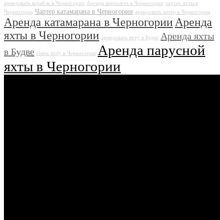
арендовать корабль в Черногории
Аренда вертолета в Черногории
чартер яхты в
Чартер катамарана в Черногории
Черногории
арендовать катер в Черногории
Аренда катамарана в Черногории
Аренда
яхты в Черногории
Аренда яхты
арендовать яхту в Будве
Аренда парусной
в Будве
снять яхту в Черногории
яхты в Черногории