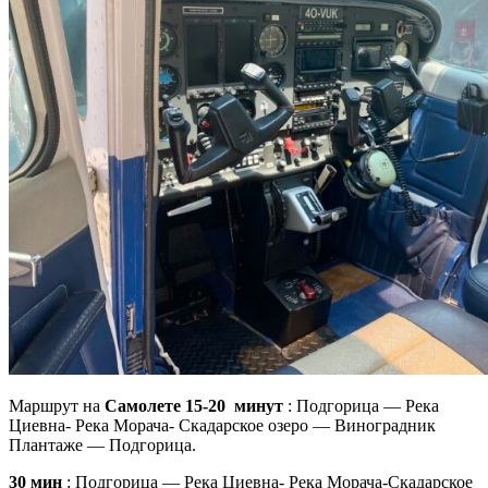
Маршрут на
Самолете
15-20 минут
: Подгорица — Река
Циевна- Река Морача- Скадарское озеро — Виноградник
Плантаже — Подгорица.
30 мин
: Подгорица — Река Циевна- Река Морача-Скадарское