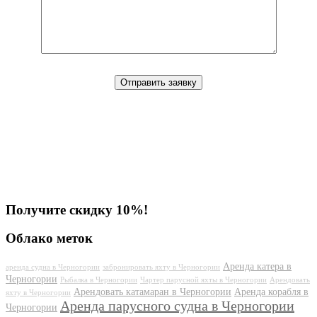
Получите скидку 10%!
Облако меток
Аренда катера в
аренда судна в Черногории
забронировать яхту в Черногории
Черногории
Рыбалка в Черногории
Чартер парусной яхты в Черногории
Арендовать
Арендовать катамаран в Черногории
Аренда корабля в
яхту в Черногории
Аренда парусного судна в Черногории
Черногории