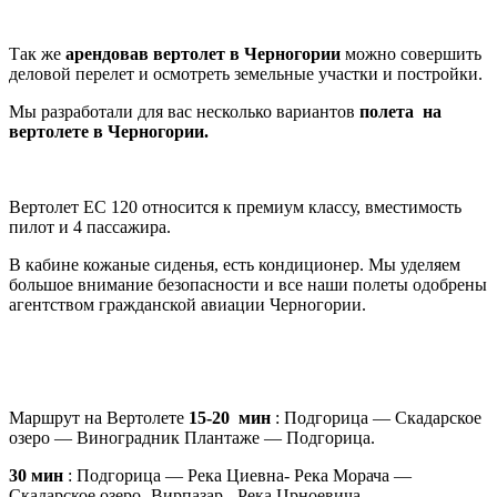
Так же
арендовав вертолет в Черногории
можно совершить
деловой перелет и осмотреть земельные участки и постройки.
Мы разработали для вас несколько вариантов
полета на
вертолете в Черногории.
Вертолет EC 120 относится к премиум классу, вместимость
пилот и 4 пассажира.
В кабине кожаные сиденья, есть кондиционер. Мы уделяем
большое внимание безопасности и все наши полеты одобрены
агентством гражданской авиации Черногории.
Маршрут на Вертолете
15-20 мин
: Подгорица — Скадарское
озеро — Виноградник Плантаже — Подгорица.
30 мин
: Подгорица — Река Циевна- Река Морача —
Скадарское озеро- Вирпазар -Река Црноевича —