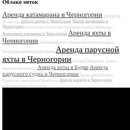
Облако меток
Аренда катамарана в Черногории
снять яхту в
Аренда катера в Черногории
Чартер катамарана в
Черногории
Черногории
аренда судна в Черногории
арендовать корабль в Черногории
Аренда яхты в
Арендовать катамаран в Черногории
Черногории
забронировать яхту в Черногории
Арендовать яхту в
Аренда парусной
Черногории
арендовать яхту в Будве
яхты в Черногории
Рыбалка в Черногории
Аренда
Аренда яхты в Будве
Аренда
вертолета в Черногории
парусного судна в Черногории
Чартер парусной яхты в
Аренда корабля в Черногории
Черногории
чартер яхты в Черногории
арендовать катер в Черногории