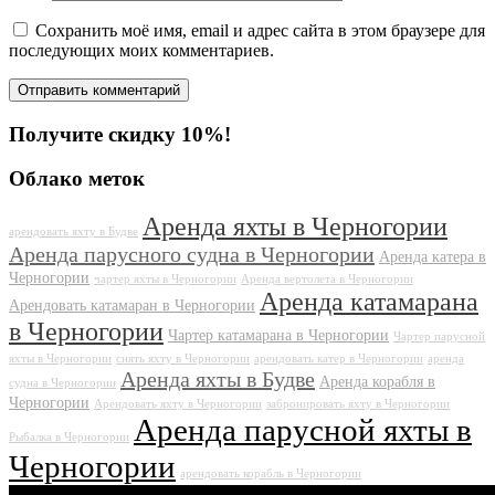
Сохранить моё имя, email и адрес сайта в этом браузере для
последующих моих комментариев.
Получите скидку 10%!
Облако меток
Аренда яхты в Черногории
арендовать яхту в Будве
Аренда парусного судна в Черногории
Аренда катера в
Черногории
чартер яхты в Черногории
Аренда вертолета в Черногории
Аренда катамарана
Арендовать катамаран в Черногории
в Черногории
Чартер катамарана в Черногории
Чартер парусной
яхты в Черногории
снять яхту в Черногории
арендовать катер в Черногории
аренда
Аренда яхты в Будве
Аренда корабля в
судна в Черногории
Черногории
Арендовать яхту в Черногории
забронировать яхту в Черногории
Аренда парусной яхты в
Рыбалка в Черногории
Черногории
арендовать корабль в Черногории