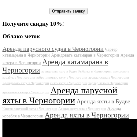
Получите скидку 10%!
Облако меток
Аренда парусного судна в Черногории
Чартер
катамарана в Черногории
Арендовать катамаран в Черногории
Аренда
Аренда катамарана в
катера в Черногории
Черногории
арендовать яхту в Будве
Рыбалка в Черногории
арендовать
корабль в Черногории
забронировать яхту в Черногории
аренда судна в Черногории
Арендовать яхту в Черногории
снять яхту в Черногории
чартер яхты в Черногории
Аренда парусной
арендовать катер в Черногории
яхты в Черногории
Аренда яхты в Будве
Аренда
Чартер парусной яхты в Черногории
Аренда вертолета в Черногории
Аренда яхты в Черногории
корабля в Черногории