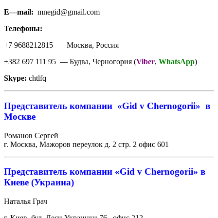
E
—
mail
:
mnegid@gmail.com
Телефоны:
+7 9688212815 — Москва, Россия
+382 697 111 95 — Будва, Черногория (
Viber
,
WhatsApp
)
Skype:
chtlfq
Представитель компании «
Gid v Chernogorii
» в
Москве
Романов Сергей
г. Москва, Мажоров переулок д. 2 стр. 2 офис 601
Представитель компании «
Gid v Chernogorii
» в
Киеве (Украина)
Наталья Грач
г. Киев, бул. Леси Украинки 76 , офис 212.