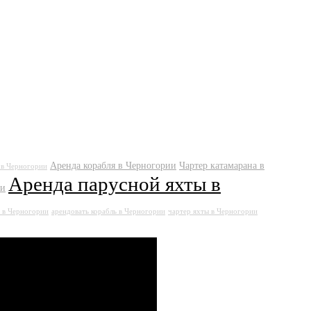
Аренда корабля в Черногории
Чартер катамарана в
 в Черногории
Аренда парусной яхты в
ии
а в Черногории
арендовать корабль в Черногории
чартер яхты в Черногории