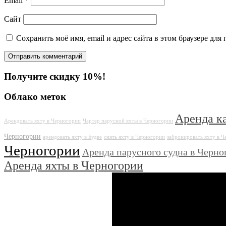
Email
*
Сайт
Сохранить моё имя, email и адрес сайта в этом браузере д
Получите скидку 10%!
Облако меток
Аренда к
Арендовать яхту в Черногории
Чартер парусной яхты в Черногории
Черногории
арендовать яхту в Будве
снять яхту в Черногории
забронировать яхту в 
Черногории
Аренда парусного судна в Черно
Аренда яхты в Черногории