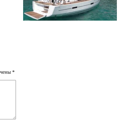
ечены
*