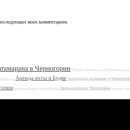
ля последующих моих комментариев.
атамарана в Черногории
Рыбалка в Черногории
Аренда вертолета
Аренда яхты в Будве
Арендовать катамаран в Черногор
Черногории
гории
Аренда катера в Черногории
арендовать катер в Черногории
аренда судн