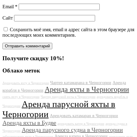
Email
*
Сайт
Сохранить моё имя, email и адрес сайта в этом браузере для
последующих моих комментариев.
Получите скидку 10%!
Облако меток
Чартер катамарана в Черногории
Аренда
Арендовать яхту в Черногории
Аренда яхты в Черногории
корабля в Черногории
снять яхту в Черногории
Чартер парусной яхты в Черногории
арендовать корабль в
Аренда парусной яхты в
Черногории
Черногории
Арендовать катамаран в Черногории
Аренда яхты в Будве
арендовать катер в Черногории
аренда судна в
Аренда парусного судна в Черногории
Черногории
Аренда катера в Черногории
забронировать яхту в Черногории
арендовать яхту