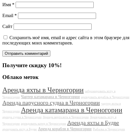
Имя
*
Email
*
Сайт
Сохранить моё имя, email и адрес сайта в этом браузере для
последующих моих комментариев.
Получите скидку 10%!
Облако меток
Аренда яхты в Черногории
забронировать яхту в
Чартер катамарана в Черногории
Черногории
арендовать корабль в Черногории
Аренда парусного судна в Черногории
чартер яхты в
Аренда катамарана в Черногории
Черногории
аренда судна в Черногории
Аренда вертолета в Черногории
Арендовать яхту в
Аренда яхты в Будве
Черногории
арендовать катер в Черногории
Аренда корабля в Черногории
арендовать яхту в Будве
Рыбалка в Черногории