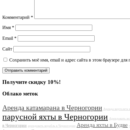
Комментарий
*
Имя
*
Email
*
Сайт
Сохранить моё имя, email и адрес сайта в этом браузере д
Получите скидку 10%!
Облако меток
Аренда катамарана в Черногории
Аренда вертолета 
парусной яхты в Черногории
Арендовать ях
Аренда яхты в Будве
в Черногории
арендовать корабль в Черногории