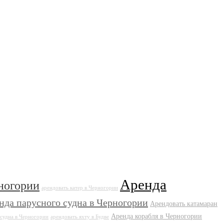
Аренда
ногории
арендовать катер в Черногории
нда парусного судна в Черногории
Арендовать катамаран
Аренда корабля в Черногории
 судна в Черногории
арендовать яхту в Будве