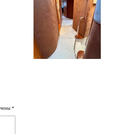
ечены
*