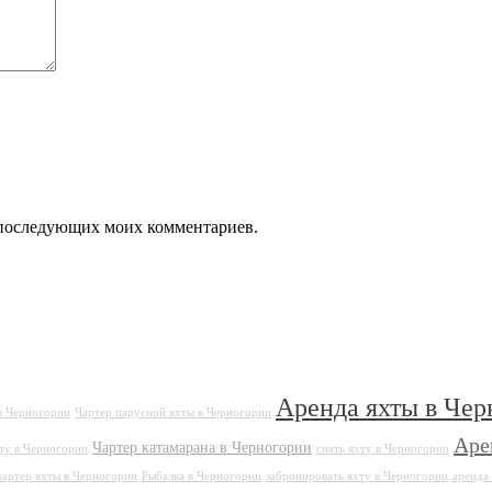
ля последующих моих комментариев.
Аренда яхты в Чер
в Черногории
Чартер парусной яхты в Черногории
Аре
Чартер катамарана в Черногории
ту в Черногории
снять яхту в Черногории
чартер яхты в Черногории
Рыбалка в Черногории
забронировать яхту в Черногории
аренда