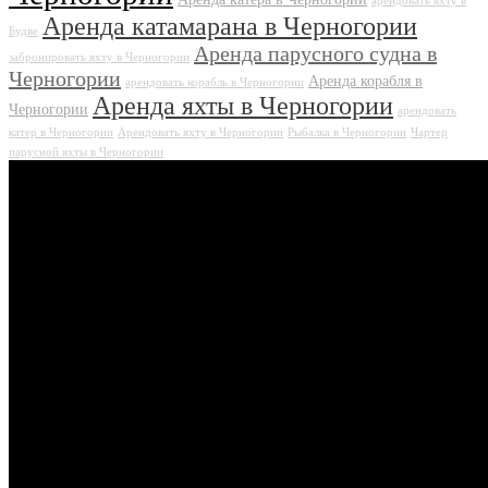
арендовать яхту в
Аренда катамарана в Черногории
Будве
Аренда парусного судна в
забронировать яхту в Черногории
Черногории
Аренда корабля в
арендовать корабль в Черногории
Аренда яхты в Черногории
Черногории
арендовать
катер в Черногории
Арендовать яхту в Черногории
Рыбалка в Черногории
Чартер
парусной яхты в Черногории