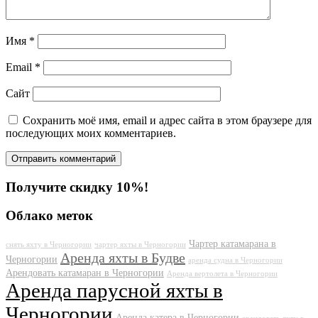
Имя
*
Email
*
Сайт
Сохранить моё имя, email и адрес сайта в этом браузере для
последующих моих комментариев.
Получите скидку 10%!
Облако меток
Чартер катамарана в
снять яхту в Черногории
чартер яхты в Черногории
Аренда яхты в Будве
Черногории
аренда судна в Черногории
Арендовать катамаран в Черногории
Аренда вертолета в Черногории
Аренда парусной яхты в
Черногории
Аренда катера в Черногории