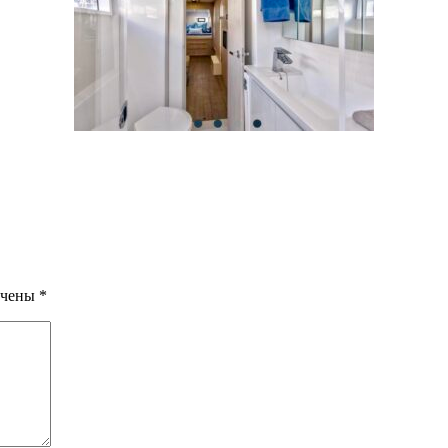
ечены
*