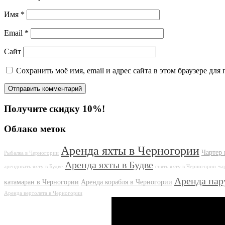
Имя
*
Email
*
Сайт
Сохранить моё имя, email и адрес сайта в этом браузере д
Получите скидку 10%!
Облако меток
Аренда яхты в Черногории
Чартер 
Рыбалка в Черногории
Аренда яхты в Будве
арендовать яхту в Будве
снять яхту в Черногории
ча
Аренда пар
катамаран в Черногории
Аренда корабля в Черногории
Аренда вертолета в Черногории