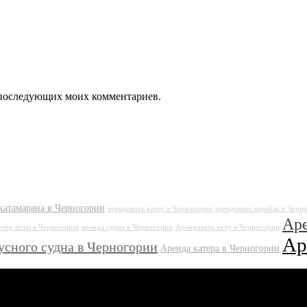
ля последующих моих комментариев.
катамарана в Черногории
арендовать катер в Черногории
арендовать корабль в Черн
Аре
ртер яхты в Черногории
аренда судна в Черногории
Арендовать яхту в Черногории
Ар
усного судна в Черногории
Аренда катера в Черногории