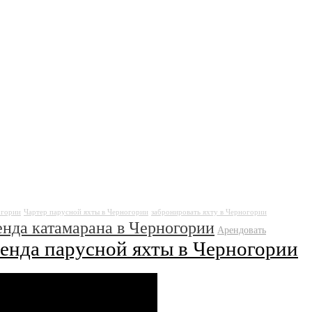
огории
Чартер парусной яхты в Черногории
забронировать яхту в Черногории
нда катамарана в Черногории
Арендовать
енда парусной яхты в Черногории