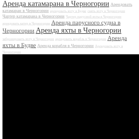
Аренда катамарана в Черногории
Арендовать
катамаран в Черногории
арендовать яхту в Будве
снять яхту в Черногории
Чартер катамарана в Черногории
Чартер парусной яхты в Черногории
Аренда парусного судна в
арендовать катер в Черногории
Аренда яхты в Черногории
Черногории
Аренда
забронировать яхту в Черногории
арендовать корабль в Черногории
яхты в Будве
Аренда корабля в Черногории
Арендовать яхту в
Черногории