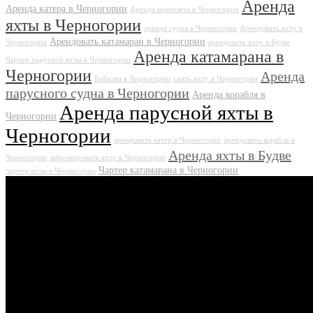
Аренда
Аренда катера в Черногории
Аренда вертолета в Черногории
яхты в Черногории
аренда судна в Черногории
Арендовать яхту в
Арендовать катамаран в Черногории
Черногории
арендовать яхту в Будве
Аренда катамарана в
Чартер парусной яхты в Черногории
Черногории
Аренда
Рыбалка в Черногории
снять яхту в Черногории
парусного судна в Черногории
Аренда корабля в
Аренда парусной яхты в
Черногории
Черногории
арендовать катер в Черногории
арендовать корабль в
Аренда яхты в Будве
Черногории
забронировать яхту в Черногории
Чартер катамарана в Черногории
чартер яхты в Черногории