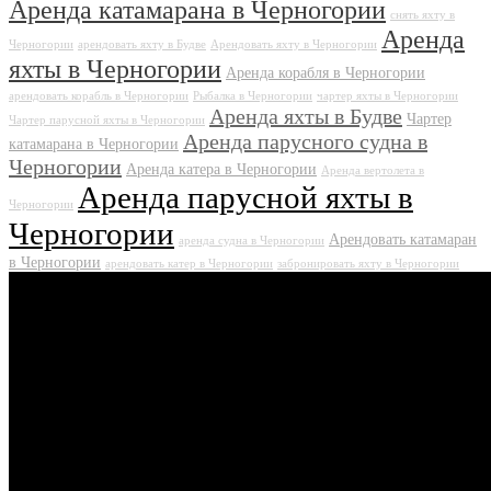
Аренда катамарана в Черногории
снять яхту в
Аренда
Черногории
арендовать яхту в Будве
Арендовать яхту в Черногории
яхты в Черногории
Аренда корабля в Черногории
арендовать корабль в Черногории
Рыбалка в Черногории
чартер яхты в Черногории
Аренда яхты в Будве
Чартер
Чартер парусной яхты в Черногории
Аренда парусного судна в
катамарана в Черногории
Черногории
Аренда катера в Черногории
Аренда вертолета в
Аренда парусной яхты в
Черногории
Черногории
Арендовать катамаран
аренда судна в Черногории
в Черногории
арендовать катер в Черногории
забронировать яхту в Черногории