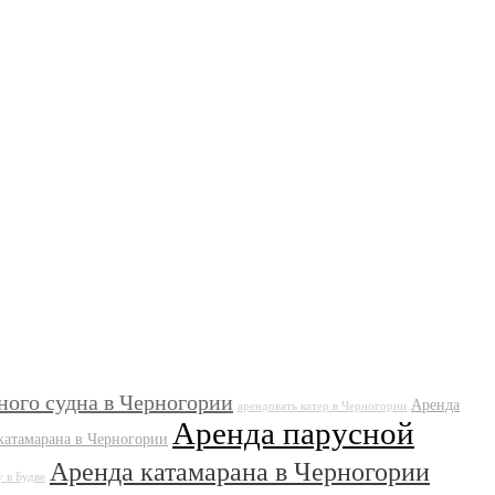
ного судна в Черногории
Аренда
арендовать катер в Черногории
Аренда парусной
катамарана в Черногории
Аренда катамарана в Черногории
у в Будве