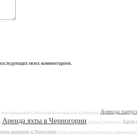
ля последующих моих комментариев.
Аренда парус
арендовать корабль в Черногории
Арендовать яхту в Черногории
Аренда яхты в Черногории
Чартер 
и
Рыбалка в Черногории
овать катамаран в Черногории
Чартер парусной яхты в Черногории
арендовать яхт