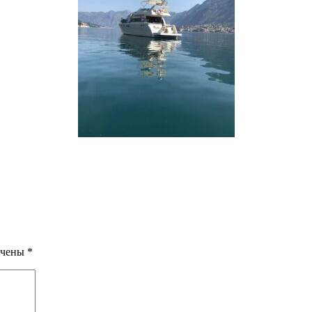
ечены
*