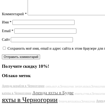
Комментарий
*
Имя
*
Email
*
Сайт
Сохранить моё имя, email и адрес сайта в этом браузере д
Получите скидку 10%!
Облако меток
Аренда корабля в Черногории
снять яхту в Черногории
чартер яхты в Черногории
Аренда яхты в Будве
катера в Черногории
аренда судна в Черногори
яхты в Черногории
Аренд
Аренда вертолета в Черногории