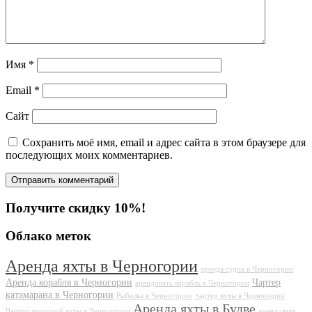
Имя
*
Email
*
Сайт
Сохранить моё имя, email и адрес сайта в этом браузере для
последующих моих комментариев.
Получите скидку 10%!
Облако меток
Аренда яхты в Черногории
аренда судна в Черногории
Аренда корабля в Черногории
Чартер
арендовать корабль в Черногории
катамарана в Черногории
Рыбалка в Черногории
чартер яхты в Черногории
Аренда яхты в Будве
Чартер парусной яхты в Черногории
арендовать