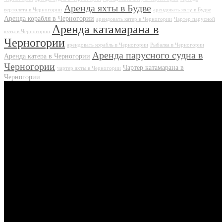
Аренда яхты в Будве
вертолета в Черногории
арендовать яхту в Будве
Аренда корабля в Черногории
арендовать катер в Черногории
Чартер парусной
Аренда катамарана в
яхты в Черногории
Черногории
арендовать корабль в Черногории
Рыбалка в Черногории
Аренда парусного судна в
Аренда катера в Черногории
Черногории
Чартер катамарана в
чартер яхты в Черногории
Черногории