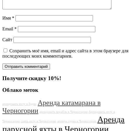
Имя
*
Email
*
Сайт
Сохранить моё имя, email и адрес сайта в этом браузере для
последующих моих комментариев.
Получите скидку 10%!
Облако меток
Аренда катамарана в
арендовать яхту в Будве
Черногории
арендовать корабль в Черногории
Арендовать яхту в
Аренда
Черногории
снять яхту в Черногории
аренда судна в Черногории
парусной яхты в Черногории