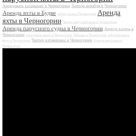
Арендовать катамаран в Черногории
Аренда корабля в Черногории
Аренда
Аренда яхты в Будве
чартер яхты в Черногории
яхты в Черногории
Чартер парусной яхты в Черногории
Аренда парусного судна в Черногории
Аренда катера в
Черногории
арендовать катер в Черногории
Рыбалка в Черногории
забронировать
Чартер катамарана в Черногории
яхту в Черногории
Аренда вертолета в
Черногории