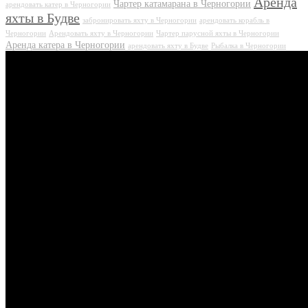
Аренда
Чартер катамарана в Черногории
арендовать катер в Черногории
яхты в Будве
забронировать яхту в Черногории
арендовать корабль в
Черногории
Арендовать яхту в Черногории
Чартер парусной яхты в Черногории
Аренда катера в Черногории
арендовать яхту в Будве
Рыбалка в Черногории