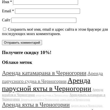
Имя
*
Email
*
Сайт
Сохранить моё имя, email и адрес сайта в этом браузере для
последующих моих комментариев.
Получите скидку 10%!
Облако меток
Аренда катамарана в Черногории
Аренда
Аренда
парусного судна в Черногории
парусной яхты в Черногории
Аренда
корабля в Черногории
Арендовать катамаран в
аренда судна в Черногории
Черногории
Аренда вертолета в Черногории
снять яхту в Черногории
Аренда яхты в Черногории
чартер яхты в Черногории