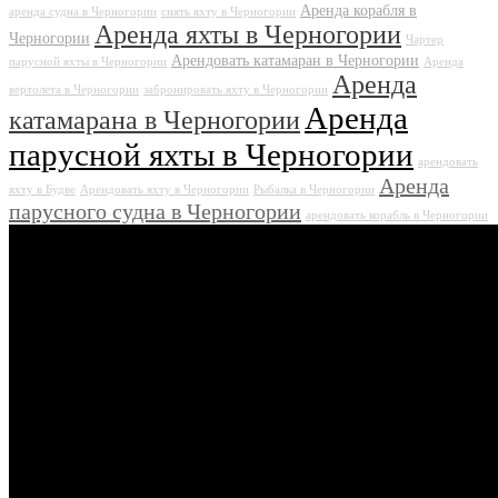
Аренда корабля в
аренда судна в Черногории
снять яхту в Черногории
Аренда яхты в Черногории
Черногории
Чартер
Арендовать катамаран в Черногории
парусной яхты в Черногории
Аренда
Аренда
вертолета в Черногории
забронировать яхту в Черногории
Аренда
катамарана в Черногории
парусной яхты в Черногории
арендовать
Аренда
яхту в Будве
Арендовать яхту в Черногории
Рыбалка в Черногории
парусного судна в Черногории
арендовать корабль в Черногории