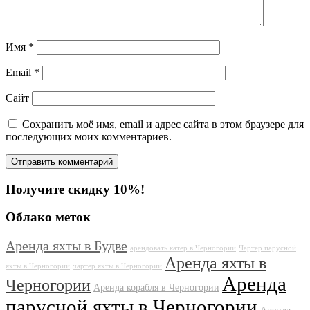
Имя
*
Email
*
Сайт
Сохранить моё имя, email и адрес сайта в этом браузере для
последующих моих комментариев.
Получите скидку 10%!
Облако меток
Аренда яхты в Будве
арендовать катер в Черногории
Чартер парусной
Аренда яхты в
яхты в Черногории
чартер яхты в Черногории
Аренда
Черногории
Аренда корабля в Черногории
парусной яхты в Черногории