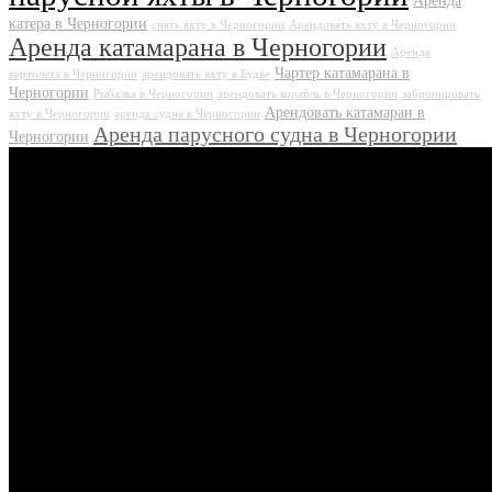
Аренда
катера в Черногории
снять яхту в Черногории
Арендовать яхту в Черногории
Аренда катамарана в Черногории
Аренда
Чартер катамарана в
вертолета в Черногории
арендовать яхту в Будве
Черногории
Рыбалка в Черногории
арендовать корабль в Черногории
забронировать
Арендовать катамаран в
яхту в Черногории
аренда судна в Черногории
Аренда парусного судна в Черногории
Черногории