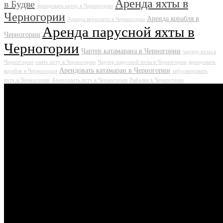
Аренда яхты в
в Будве
арендовать катер в Черногории
Черногории
Аренда корабля в
Аренда вертолета в Черногории
Аренда парусной яхты в
Черногории
Черногории
Чартер катамарана в Черногории
чартер яхты в
Черногории
снять яхту в Черногории
Чартер парусной яхты в Черногории
арендовать
Арендовать катамаран в Черногории
корабль в Черногории
забронировать
яхту в Черногории
Арендовать яхту в Черногории
Рыбалка в Черногории