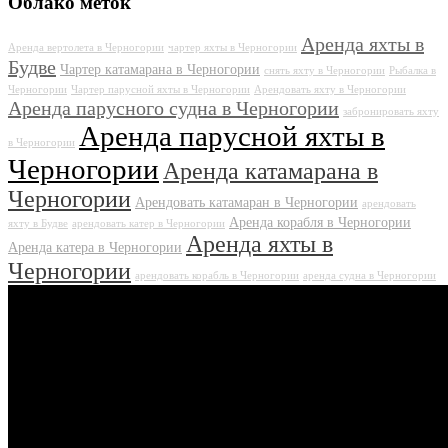
Облако меток
Аренда яхты в
Аренда вертолета в Черногории
чартер яхты в Черногории
Будве
Чартер катамарана в Черногории
снять яхту в Черногории
Рыбалка в
Черногории
Чартер парусной яхты в Черногории
Арендовать яхту в Черногории
Аренда парусного судна в Черногории
забронировать яхту
Аренда парусной яхты в
в Черногории
Черногории
Аренда катамарана в
Черногории
Арендовать катамаран в Черногории
арендовать
Аренда корабля в Черногории
яхту в Будве
арендовать катер в Черногории
Аренда яхты в
Аренда катера в Черногории
Черногории
арендовать корабль в Черногории
аренда судна в Черногории