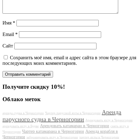
Имя
*
Email
*
Сайт
Сохранить моё имя, email и адрес сайта в этом браузере для
последующих моих комментариев.
Получите скидку 10%!
Облако меток
Аренда
аренда судна в Черногории
Чартер парусной яхты в Черногории
парусного судна в Черногории
Арендовать яхту в Черногории
Арендовать катамаран в Черногории
арендовать яхту в Будве
снять яхту в
Чартер катамарана в Черногории
Аренда корабля в
Черногории
Черногории
забронировать яхту в Черногории
чартер яхты в Черногории