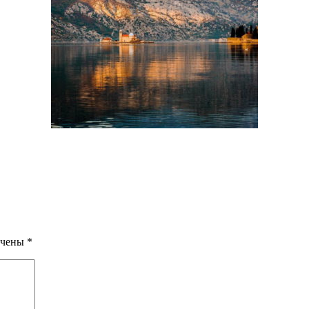
ечены
*