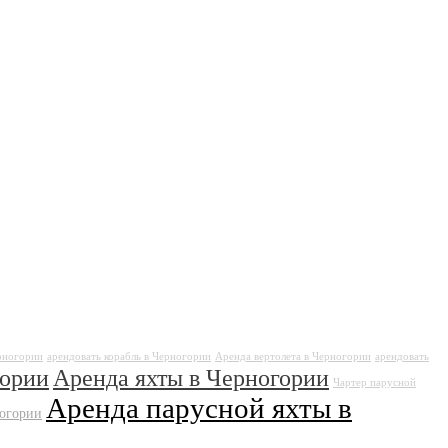
рногории
арендовать корабль в Черногории
Аренда вертолета в Черногории
арендовать
гории
Аренда яхты в Черногории
Чартер парусной
Аренда парусной яхты в
ногории