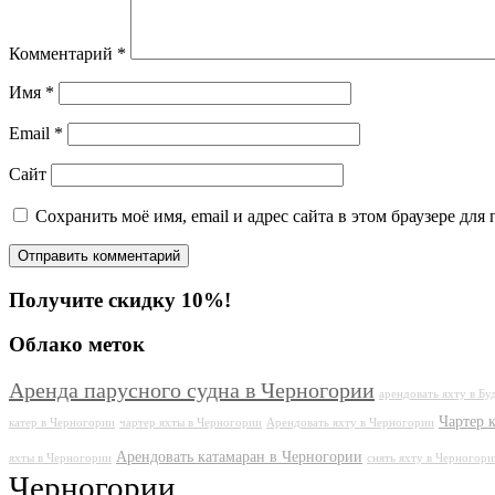
Комментарий
*
Имя
*
Email
*
Сайт
Сохранить моё имя, email и адрес сайта в этом браузере д
Получите скидку 10%!
Облако меток
Аренда парусного судна в Черногории
арендовать яхту в Бу
Чартер 
катер в Черногории
чартер яхты в Черногории
Арендовать яхту в Черногории
Арендовать катамаран в Черногории
яхты в Черногории
снять яхту в Черногори
Черногории