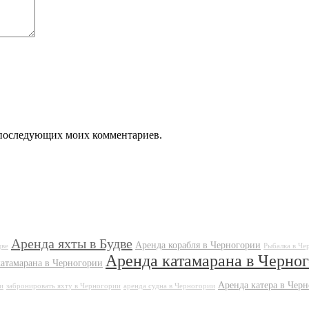
ля последующих моих комментариев.
Аренда яхты в Будве
Аренда корабля в Черногории
две
Рыбалка в Че
Аренда катамарана в Черно
катамарана в Черногории
Аренда катера в Чер
и
забронировать яхту в Черногории
аренда судна в Черногории