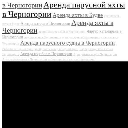
Аренда парусной яхты
в Черногории
в Черногории
Аренда яхты в Будве
арендовать
Аренда яхты в
Аренда катера в Черногории
яхту в Будве
Черногории
Чартер катамарана в
арендовать корабль в Черногории
Черногории
чартер яхты в Черногории
аренда судна в Черногории
снять яхту в
Аренда парусного судна в Черногории
Черногории
Рыбалка в Черногории
арендовать катер в Черногории
Чартер парусной яхты в
Аренда корабля в Черногории
Черногории
Арендовать яхту в Черногории
Аренда вертолета в Черногории
забронировать яхту в Черногории