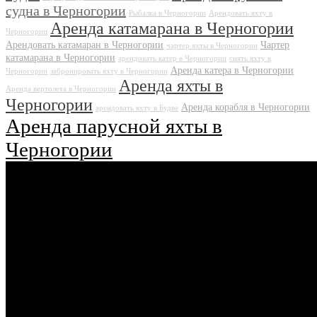
судна в Черногории
Рыбалка в Черногории
Арендовать яхту в
Аренда катамарана в Черногории
Черногории
Арендовать катамаран в Черногории
Чартер
чартер яхты в Черногории
катамарана в Черногории
арендовать катер в Черногории
снять яхту в
Аренда катера в Черногории
Черногории
забронировать яхту в Черногории
Аренда яхты в
Аренда вертолета в Черногории
Черногории
Аренда корабля в Черногории
арендовать яхту в Будве
Аренда парусной яхты в
Черногории