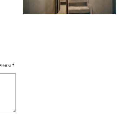
ечены
*