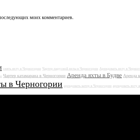
ля последующих моих комментариев.
и
снять яхту в Черногории
Чартер парусной яхты в Черногории
Арендовать яхту в Черно
Аренда яхты в Будве
Чартер катамарана в Черногории
Аренда к
ии
ты в Черногории
арендовать катер в Черногории
арендовать яхту в