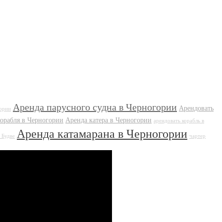
Аренда парусного судна в Черногории
Арендовать
гории
орабля в Черногории
Аренда катера в Черногории
арендовать корабль в
Аренда катамарана в Черногории
 Будве
чартер