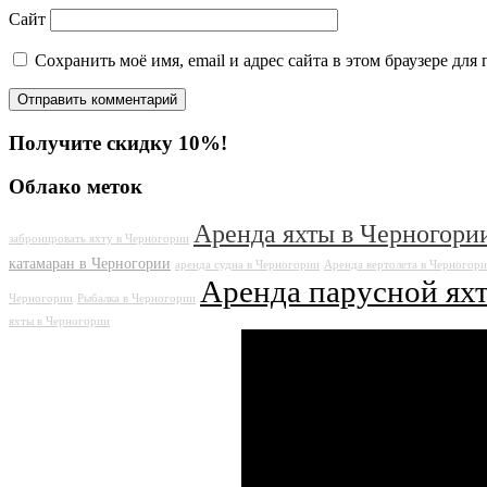
Сайт
Сохранить моё имя, email и адрес сайта в этом браузере д
Получите скидку 10%!
Облако меток
Аренда яхты в Черногори
забронировать яхту в Черногории
катамаран в Черногории
аренда судна в Черногории
Аренда вертолета в Черногор
Аренда парусной ях
Черногории
Рыбалка в Черногории
яхты в Черногории