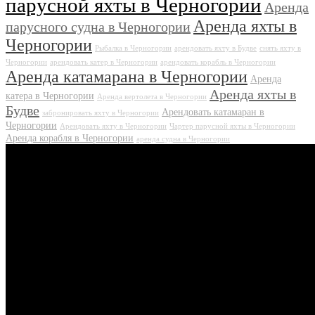
парусной яхты в Черногории
Аренда
Аренда яхты в
парусного судна в Черногории
Черногории
Рыбалка в Черногории
арендовать яхту в Будве
снять яхту в
Черногории
арендовать катер в Черногории
арендовать корабль в Черногории
Аренда катамарана в Черногории
Аренда
Аренда яхты в
катера в Черногории
Аренда вертолета в Черногории
Будве
Арендовать катамаран в
забронировать яхту в Черногории
Черногории
Арендовать яхту в Черногории
Чартер парусной яхты в Черногории
Аренда корабля в Черногории
аренда судна в Черногории