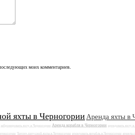
ля последующих моих комментариев.
ной яхты в Черногории
Аренда яхты в 
Аренда корабля в Черногории
забронировать яхту в Черногории
арендовать яхту в
Черногории
Чартер парусной яхты в Черногории
арендовать корабль в Черногории
аренда 