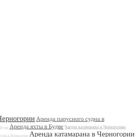
Черногории
Аренда парусного судна в
Аренда яхты в Будве
Чартер катамарана в Черногории
 Будве
Аренда катамарана в Черногории
судна в Черногории