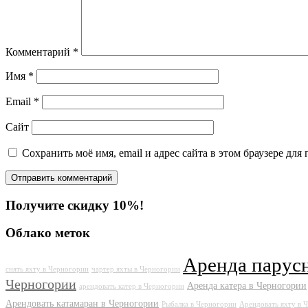
Комментарий
*
Имя
*
Email
*
Сайт
Сохранить моё имя, email и адрес сайта в этом браузере д
Получите скидку 10%!
Облако меток
Аренда парус
снять яхту в Черногории
чартер яхты в Черногории
Черногории
Аренда катера в Черногории
арендовать катер в Черногории
Арендовать катамаран в Черногории
Рыбалка в Черногории
Арендовать яхту в 