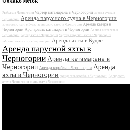
Облако меток
Чартер катамарана в Черногории
Рыбалка в Черногории
аренда судна в
Аренда парусного судна в Черногории
Черногории
Аренда катера в
арендовать яхту в Будве
арендовать катер в Черногории
Черногории
Арендовать катамаран в Черногории
Аренда вертолета в
Черногории
чартер яхты в Черногории
Чартер парусной яхты в Черногории
Аренда яхты в Будве
забронировать яхту в Черногории
Аренда парусной яхты в
Черногории
Аренда катамарана в
Черногории
Аренда
Аренда корабля в Черногории
яхты в Черногории
арендовать корабль в Черногории
Арендовать
яхту в Черногории
снять яхту в Черногории