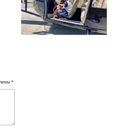
ечены
*