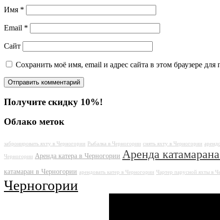
Имя
*
Email
*
Сайт
Сохранить моё имя, email и адрес сайта в этом браузере д
Получите скидку 10%!
Облако меток
забронировать яхту в Черногории
Рыбалка в Черногории
снять яхту в Черногории
арендо
Аренда катамарана
Аренда катера в Черногории
Черногории
катамаран в Черногории
арендовать катер в Черногории
Чартер парусной яхты в 
Черногории