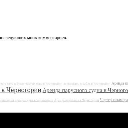
ля последующих моих комментариев.
Аренда к
вать яхту в Будве
чартер яхты в Черногории
арендовать корабль в Черногории
 в Черногории
Аренда парусного судна в Черног
Чартер катамар
Черногории
аренда судна в Черногории
Аренда вертолета в Черногории