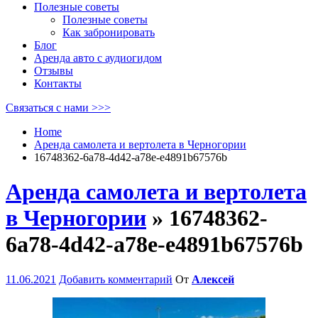
Полезные советы
Полезные советы
Как забронировать
Блог
Аренда авто с аудиогидом
Отзывы
Контакты
Связаться с нами >>>
Home
Аренда самолета и вертолета в Черногории
16748362-6a78-4d42-a78e-e4891b67576b
Аренда самолета и вертолета
в Черногории
» 16748362-
6a78-4d42-a78e-e4891b67576b
11.06.2021
Добавить комментарий
От
Алексей