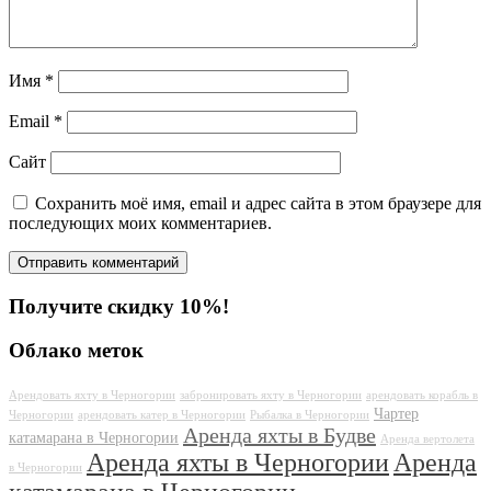
Имя
*
Email
*
Сайт
Сохранить моё имя, email и адрес сайта в этом браузере для
последующих моих комментариев.
Получите скидку 10%!
Облако меток
Арендовать яхту в Черногории
забронировать яхту в Черногории
арендовать корабль в
Чартер
Черногории
арендовать катер в Черногории
Рыбалка в Черногории
Аренда яхты в Будве
катамарана в Черногории
Аренда вертолета
Аренда яхты в Черногории
Аренда
в Черногории