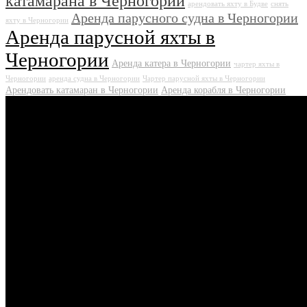
катамарана в Черногории
арендовать яхту в Будве
снять
Аренда парусного судна в Черногории
яхту в Черногории
Аренда парусной яхты в
Черногории
Аренда катера в Черногории
чартер яхты в
Черногории
аренда судна в Черногории
Чартер парусной яхты в Черногории
Арендовать катамаран в Черногории
Аренда корабля в Черногории