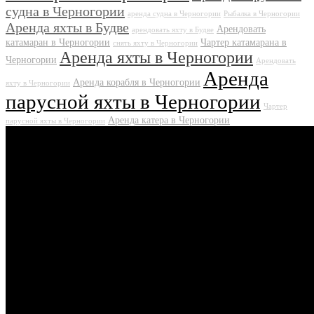
судна в Черногории
аренда судна в Черногории
Рыбалка в Черногории
Аренда яхты в Будве
Арендовать
арендовать яхту в Будве
катамаран в Черногории
Чартер катамарана в
снять яхту в Черногории
Аренда яхты в Черногории
Черногории
Арендовать
Аренда
Аренда корабля в Черногории
яхту в Черногории
парусной яхты в Черногории
Чартер
Аренда катера в Черногории
парусной яхты в Черногории