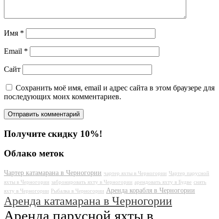
Имя
*
Email
*
Сайт
Сохранить моё имя, email и адрес сайта в этом браузере для
последующих моих комментариев.
Получите скидку 10%!
Облако меток
Чартер катамарана в Черногории
чартер яхты в Черногории
Чартер парусной
яхты в Черногории
забронировать яхту в Черногории
арендовать яхту в Будве
снять
Аренда корабля в Черногории
яхту в Черногории
Рыбалка в Черногории
Аренда катамарана в Черногории
Аренда парусной яхты в