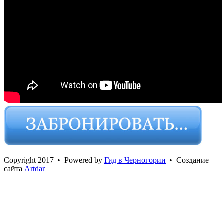
Сopyright 2017 • Powered by
Гид в Черногории
• Создание
сайта
Artdar