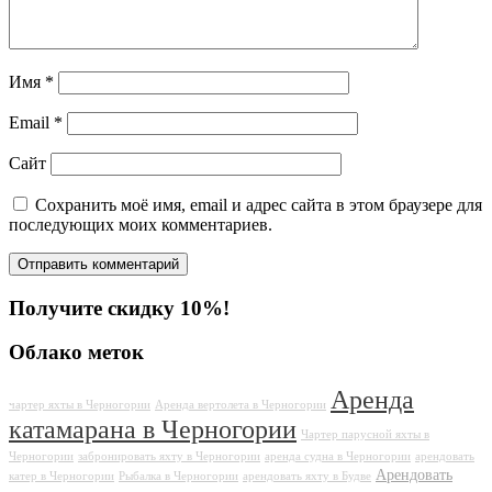
Имя
*
Email
*
Сайт
Сохранить моё имя, email и адрес сайта в этом браузере для
последующих моих комментариев.
Получите скидку 10%!
Облако меток
Аренда
чартер яхты в Черногории
Аренда вертолета в Черногории
катамарана в Черногории
Чартер парусной яхты в
Черногории
забронировать яхту в Черногории
аренда судна в Черногории
арендовать
Арендовать
катер в Черногории
Рыбалка в Черногории
арендовать яхту в Будве