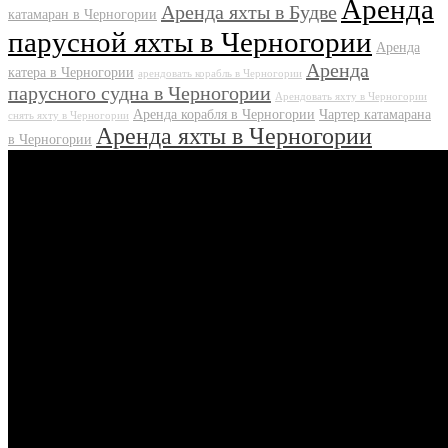
Аренда
Аренда яхты в Будве
катамаран в Черногории
парусной яхты в Черногории
Аренда
Аренда
катера в Черногории
арендовать корабль в Черногории
парусного судна в Черногории
Арендовать яхту в Черногории
Аренда корабля в Черногории
Чартер катамарана
снять яхту в Черногории
Аренда яхты в Черногории
в Черногории