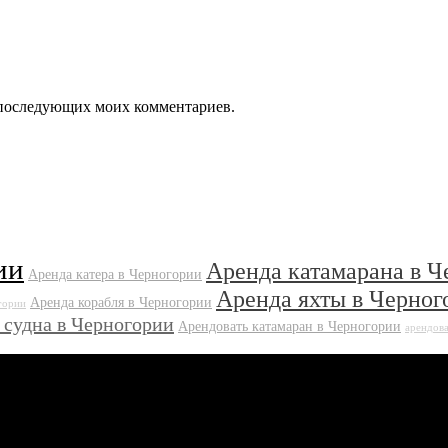
ля последующих моих комментариев.
ии
Аренда катамарана в Ч
Аренда катера в Черногории
Аренда яхты в Черног
Аренда корабля в Черногории
гории
 судна в Черногории
Арендовать катамаран в Черногории
арендова