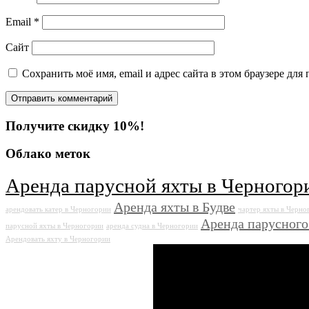
Email
*
Сайт
Сохранить моё имя, email и адрес сайта в этом браузере д
Получите скидку 10%!
Облако меток
Аренда парусной яхты в Черногор
Аренда яхты в Будве
арендовать катер в Черногории
чартер яхты в Черно
Аренда парусного
парусной яхты в Черногории
аренда судна в Черногории
Арендовать яхту в Черногории