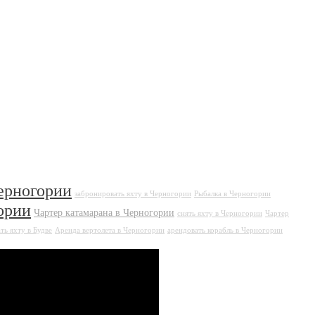
ерногории
забронировать яхту в Черногории
Рыбалка в Черногории
ории
Чартер катамарана в Черногории
снять яхту в Черногории
Чартер
ть яхту в Будве
Аренда вертолета в Черногории
арендовать корабль в Черногории