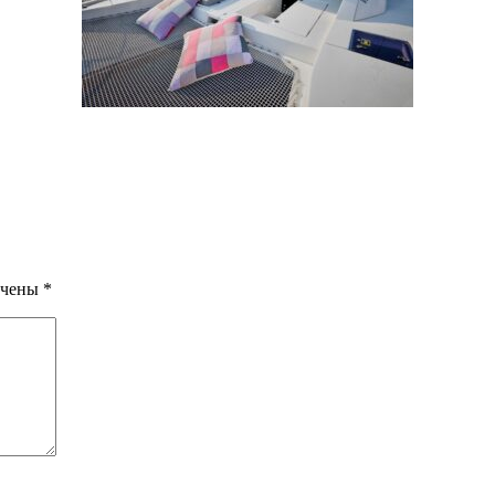
ечены
*