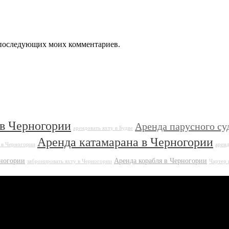
ля последующих моих комментариев.
 в Черногории
Аренда парусного су
арендовать яхту в Будве
Аренда катамарана в Черногории
 в Черногории
аренд
рногории
Аренда корабля в Черногории
забронировать яхту в Черногории
Чартер 