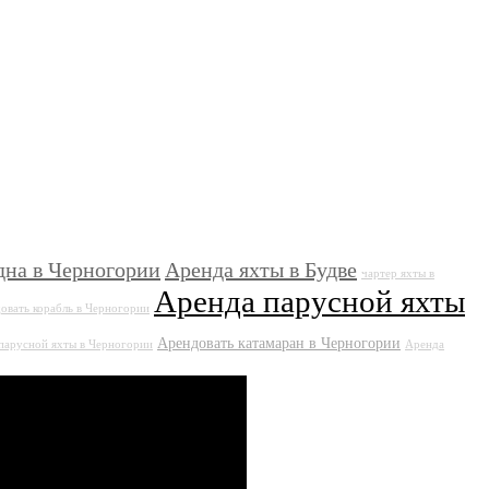
дна в Черногории
Аренда яхты в Будве
чартер яхты в
Аренда парусной яхты
овать корабль в Черногории
Арендовать катамаран в Черногории
парусной яхты в Черногории
Аренда