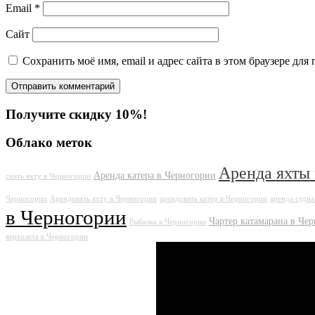
Email
*
Сайт
Сохранить моё имя, email и адрес сайта в этом браузере д
Получите скидку 10%!
Облако меток
Аренда яхты
Аренда катера в Черногории
снять яхту в Черногории
Черногории
Арендовать яхту в Черногории
арендовать катер в Черногории
аренда судна
в Черногории
Чартер катамарана в Че
Рыбалка в Черногории
вертолета в Черногории