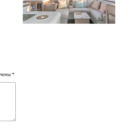
ечены
*