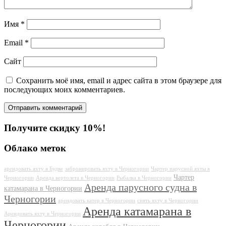
Имя
*
Email
*
Сайт
Сохранить моё имя, email и адрес сайта в этом браузере для
последующих моих комментариев.
Получите скидку 10%!
Облако меток
арендовать яхту в Будве
забронировать яхту в Черногории
Чартер парусной яхты в
Чартер
Черногории
Аренда вертолета в Черногории
Рыбалка в Черногории
Аренда парусного судна в
катамарана в Черногории
Черногории
арендовать катер в Черногории
снять яхту в Черногории
Аренда катамарана в
Арендовать яхту в Черногории
Черногории