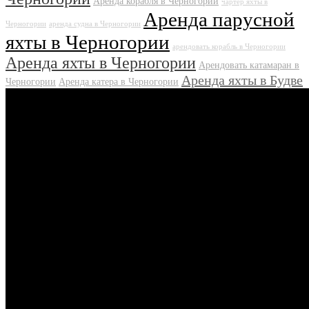
Аренда корабля в Черногории
чартер яхты в
Аренда парусной
Черногории
аренда судна в Черногории
яхты в Черногории
арендовать корабль в Черногории
Аренда яхты в Черногории
Арендовать катамаран в
Аренда яхты в Будве
Черногории
Аренда катера в Черногории