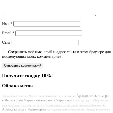
Имя
*
Email
*
Сайт
Сохранить моё имя, email и адрес сайта в этом браузере для
последующих моих комментариев.
Получите скидку 10%!
Облако меток
Арендовать катамаран
забронировать яхту в Черногории
снять яхту в Черногории
в Черногории
Чартер катамарана в Черногории
аренда судна в Черногории
арендовать яхту в Будве
Чартер парусной яхты в Черногории
Рыбалка в Черногории
Аренда катера в Черногории
Арендовать яхту в Черногории
Аренда вертолета в