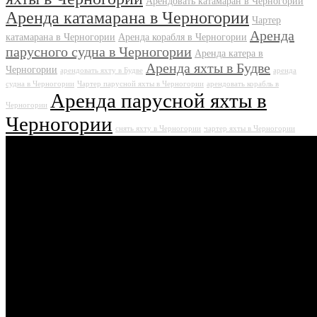
Арендовать катамаран в Черногории
Аренда катамарана в Черногории
Чартер
Аренда
катамарана в Черногории
Аренда корабля в Черногории
парусного судна в Черногории
Аренда катера в
Аренда яхты в Будве
Черногории
арендовать яхту в Будве
аренда
судна в Черногории
Чартер парусной яхты в Черногории
арендовать корабль в
Аренда парусной яхты в
Черногории
Черногории
снять яхту в Черногории
чартер яхты в Черногории