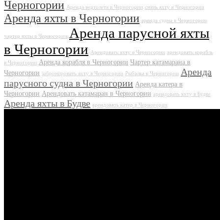
Черногории
Аренда вертолета в Черногории
снять яхту в Черногории
Аренда яхты в Черногории
аренда судна в Черногории
Аренда парусной яхты
чартер яхты в Черногории
в Черногории
Арендовать яхту в Черногории
арендовать корабль
Аренда корабля в Черногории
Чартер катамарана в
в Черногории
Аренда
Черногории
забронировать яхту в Черногории
Рыбалка в Черногории
парусного судна в Черногории
Аренда катера в
Черногории
Арендовать катамаран в Черногории
арендовать яхту в Будве
Аренда яхты в Будве
арендовать катер в Черногории