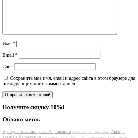
Имя
*
Email
*
Сайт
Сохранить моё имя, email и адрес сайта в этом браузере для
последующих моих комментариев.
Получите скидку 10%!
Облако меток
Арендовать катамаран в Черногории
Аренда
снять яхту в Черногории
катера в Черногории
Арендовать яхту в Черногории
арендовать яхту в Будве