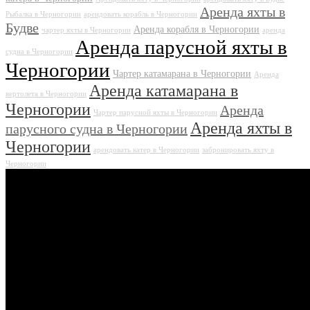
Аренда яхты в
Рыбалка в Черногории
арендовать корабль в Черногории
Будве
Аренда корабля в Черногории
чартер яхты в Черногории
аренда
Аренда парусной яхты в
судна в Черногории
Черногории
Чартер катамарана в Черногории
Аренда
Аренда катамарана в
вертолета в Черногории
Черногории
Аренда
Чартер парусной яхты в Черногории
Аренда яхты в
парусного судна в Черногории
Черногории
арендовать катер в Черногории
забронировать яхту в
Черногории