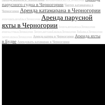
парусного судна в Черногории
Чартер катамарана в
Аренда катамарана в Черногории
Черногории
Аренда парусной
арендовать корабль в Черногории
яхты в Черногории
Аренда вертолета в Черногории
аренда судна в Черногории
Чартер парусной яхты в Черногории
Рыбалка в Черногории
Аренда яхты
Аренда катера в Черногории
чартер яхты в Черногории
в Будве
Арендовать катамаран в Черногории