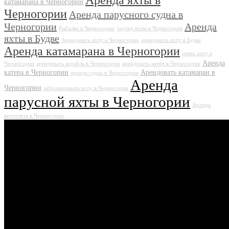
Аренда яхты в
катамарана в Черногории
Черногории
Аренда парусного судна в
Черногории
Аренда
Рыбалка в Черногории
чартер яхты в Черногории
яхты в Будве
Арендовать яхту в Черногории
арендовать яхту в Будве
Аренда катамарана в Черногории
снять яхту в
Аренда
Черногории
арендовать корабль в Черногории
арендовать катер в Черногории
катера в Черногории
Арендовать катамаран в
аренда судна в Черногории
Аренда
Черногории
забронировать яхту в Черногории
парусной яхты в Черногории
Аренда
вертолета в Черногории