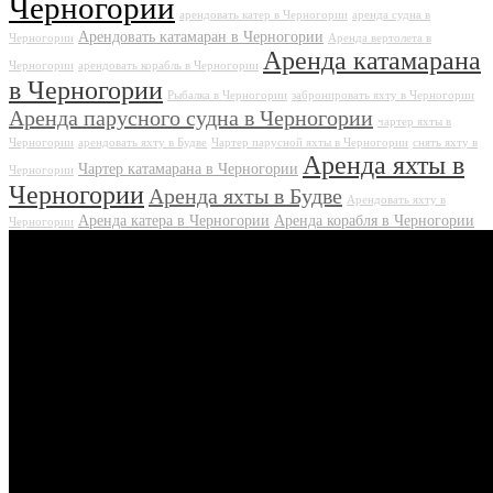
Черногории
арендовать катер в Черногории
аренда судна в
Арендовать катамаран в Черногории
Черногории
Аренда вертолета в
Аренда катамарана
Черногории
арендовать корабль в Черногории
в Черногории
Рыбалка в Черногории
забронировать яхту в Черногории
Аренда парусного судна в Черногории
чартер яхты в
Черногории
арендовать яхту в Будве
Чартер парусной яхты в Черногории
снять яхту в
Аренда яхты в
Чартер катамарана в Черногории
Черногории
Черногории
Аренда яхты в Будве
Арендовать яхту в
Аренда катера в Черногории
Аренда корабля в Черногории
Черногории