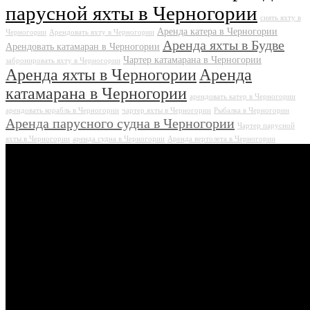
парусной яхты в Черногории
снять яхту в
Аренда катера в Черногории
Черногории
Арендовать яхту в Черногории
Аренда яхты в Будве
Арендовать катамаран в Черногории
Чартер катамарана в Черногории
забронировать яхту в Черногории
Аренда яхты в Черногории
Аренда
катамарана в Черногории
арендовать катер в Черногории
арендовать корабль в Черногории
чартер яхты в Черногории
Рыбалка в Черногории
Аренда парусного судна в Черногории
Чартер парусной
яхты в Черногории
аренда судна в Черногории
Аренда вертолета в Черногории