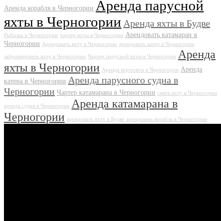
Аренда парусной
Аренда корабля в Черногории
яхты в Черногории
Аренда яхты в Будве
Арендовать катамаран в
Рыбалка в Черногории
чартер яхты в Черногории
Черногории
Арендовать яхту в Черногории
арендовать катер в Черногории
Аренда
забронировать яхту в Черногории
Чартер парусной яхты в Черногории
яхты в Черногории
Аренда
Аренда вертолета в Черногории
Аренда парусного судна в
катера в Черногории
Черногории
Чартер катамарана в Черногории
снять яхту в Черногории
Аренда катамарана в
аренда судна в Черногории
Черногории
арендовать яхту в Будве
арендовать корабль в Черногории