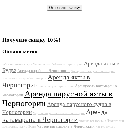
Получите скидку 10%!
Облако меток
Аренда яхты в
забронировать яхту в Черногории
Рыбалка в Черногории
Будве
Аренда корабля в Черногории
Арендовать яхту в Черногории
Аренда яхты в
арендовать катер в Черногории
Черногории
Арендовать катамаран в
снять яхту в Черногории
Аренда парусной яхты в
Черногории
Черногории
Аренда парусного судна в
Аренда
Черногории
Чартер парусной яхты в Черногории
катамарана в Черногории
Аренда вертолета в Черногории
Чартер катамарана в Черногории
арендовать яхту в Будве
чартер яхты в