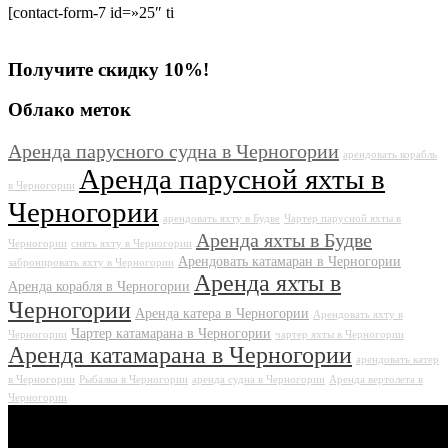
[contact-form-7 id=»25″ ti
Получите скидку 10%!
Облако меток
Аренда парусного судна в Черногории
арендовать корабль
Аренда парусной яхты в
в Черногории
Черногории
арендовать яхту в Будве
Чартер парусной яхты в
Аренда яхты в Будве
Черногории
снять яхту в Черногории
Арендовать катамаран в Черногории
забронировать яхту в Черногории
Аренда яхты в
Аренда корабля в Черногории
Черногории
Аренда катера в Черногории
Арендовать яхту в
Чартер катамарана в Черногории
Черногории
чартер яхты в Черногории
Аренда катамарана в Черногории
арендовать катер
в Черногории
Рыбалка в Черногории
аренда судна в Черногории
Аренда вертолета в
Черногории